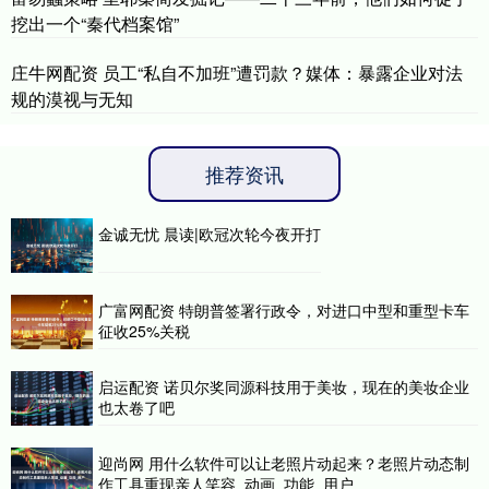
挖出一个“秦代档案馆”
庄牛网配资 员工“私自不加班”遭罚款？媒体：暴露企业对法
规的漠视与无知
推荐资讯
金诚无忧 晨读|欧冠次轮今夜开打
广富网配资 特朗普签署行政令，对进口中型和重型卡车
征收25%关税
启运配资 诺贝尔奖同源科技用于美妆，现在的美妆企业
也太卷了吧
迎尚网 用什么软件可以让老照片动起来？老照片动态制
作工具重现亲人笑容_动画_功能_用户