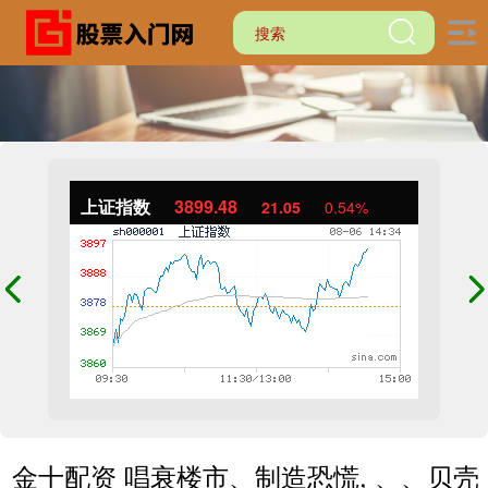
上证指数
3899.48
21.05
0.54%
金十配资 唱衰楼市、制造恐慌, 、、贝壳