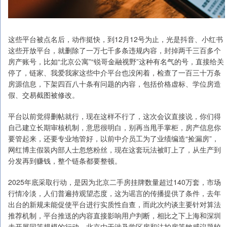
这些平台被点名后，动作挺快，到12月12号为止，光是抖音、小红书
这些开放平台，就删除了一万七千多条违规内容，封掉两千三百多个
房产账号，比如“北京公寓”“锐哥金融视野”这种有名气的号，直接给关
停了，链家、我爱我家这些中介平台也没闲着，检查了一百三十万条
房源信息，下架四百八十条有问题的内容，包括价格虚标、学位房造
假、交易截图被修改。
平台以前觉得删帖就行，现在这样不行了，这次会议直接说，你们得
自己建立长期审核机制，意思很明白，别再当甩手掌柜，房产信息你
要管起来，还要专业地管好，以前中介员工为了业绩编造“捡漏房”，
网红博主假装内部人士忽悠粉丝，现在这套玩法被盯上了，从生产到
分发再到赚钱，整个链条都要整顿。
2025年底采取行动，是因为北京二手房挂牌数量超过140万套，市场
行情冷淡，人们普遍持观望态度，这为谣言的传播提供了条件，去年
出台的新规未能促使平台进行实质性自查，而此次约谈主要针对算法
推荐机制，平台推送的内容直接影响用户判断，相比之下上海和深圳
未开展同等规模的行动，北京由于涉及学区房和法拍房等敏感议题较