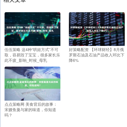
伍伍策略 这4种“哄娃方式”不可
好策略配资 【环球财经】8月俄
取，容易毁了宝宝，很多家长乐
罗斯石油及石油产品收入环比下
此不疲_影响_时候_母乳
降6%
点点策略网 美食背后的故事：
宋嫂鱼羹与家的味道，你知道
吗？