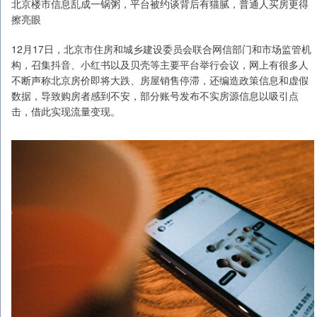
北京楼市信息乱成一锅粥，平台被约谈背后有猫腻，普通人买房更得
擦亮眼
12月17日，北京市住房和城乡建设委员会联合网信部门和市场监管机
构，召集抖音、小红书以及贝壳等主要平台举行会议，网上有很多人
不断声称北京房价即将大跌、房屋销售停滞，还编造政策信息和虚假
数据，导致购房者感到不安，部分账号发布不实房源信息以吸引点
击，借此实现流量变现。